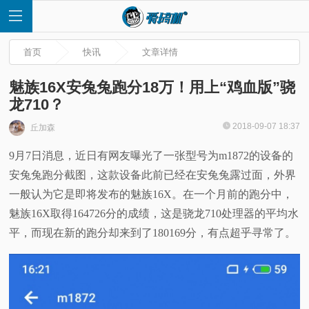
首页
快讯
文章详情
魅族16X安兔兔跑分18万！用上“鸡血版”骁
龙710？
首
2018-09-07 18:37
丘加森
9月7日消息，近日有网友曝光了一张型号为m1872的设备的
页
安兔兔跑分截图，这款设备此前已经在安兔兔露过面，外界
快
一般认为它是即将发布的魅族16X。在一个月前的跑分中，
魅族16X取得164726分的成绩，这是骁龙710处理器的平均水
讯
平，而现在新的跑分却来到了180169分，有点超乎寻常了。
评
测