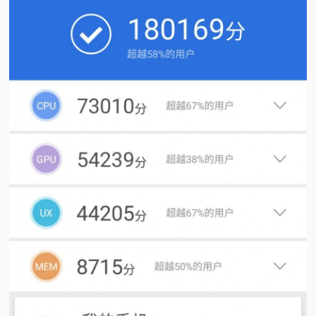
视
频
科
普
体
验
专
题