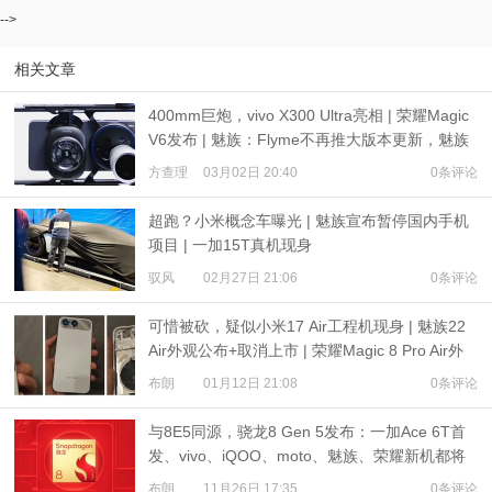
-->
相关文章
400mm巨炮，vivo X300 Ultra亮相 | 荣耀Magic
V6发布 | 魅族：Flyme不再推大版本更新，魅族
23不发售
方查理
03月02日 20:40
0条评论
超跑？小米概念车曝光 | 魅族宣布暂停国内手机
项目 | 一加15T真机现身
驭风
02月27日 21:06
0条评论
可惜被砍，疑似小米17 Air工程机现身 | 魅族22
Air外观公布+取消上市 | 荣耀Magic 8 Pro Air外
观解禁
布朗
01月12日 21:08
0条评论
与8E5同源，骁龙8 Gen 5发布：一加Ace 6T首
发、vivo、iQOO、moto、魅族、荣耀新机都将
搭载
布朗
11月26日 17:35
0条评论