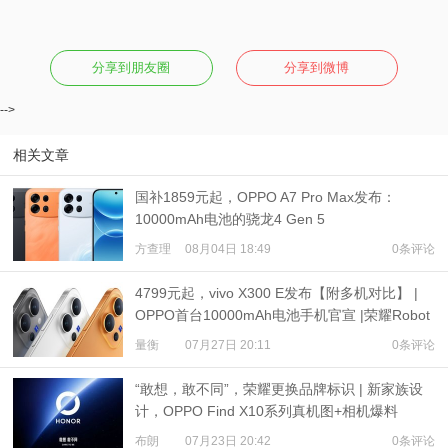
分享到朋友圈
分享到微博
-->
相关文章
国补1859元起，OPPO A7 Pro Max发布：
10000mAh电池的骁龙4 Gen 5
方查理
08月04日 18:49
0条评论
4799元起，vivo X300 E发布【附多机对比】 |
OPPO首台10000mAh电池手机官宣 |荣耀Robot
Phone定档
量衡
07月27日 20:11
0条评论
“敢想，敢不同”，荣耀更换品牌标识 | 新家族设
计，OPPO Find X10系列真机图+相机爆料
布朗
07月23日 20:42
0条评论