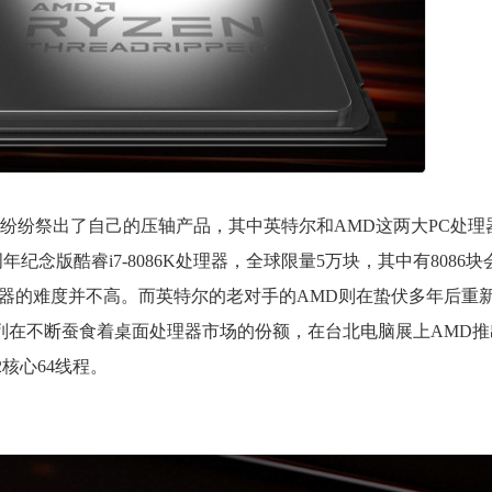
商纷纷祭出了自己的压轴产品，其中英特尔和AMD这两大PC处理
周年纪念版酷睿i7-8086K处理器，全球限量5万块，其中有8086
理器的难度并不高。而英特尔的老对手的AMD则在蛰伏多年后重
系列在不断蚕食着桌面处理器市场的份额，在台北电脑展上AMD推
32核心64线程。