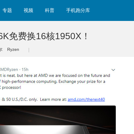
专题
视频
科普
手机跑分库
6K免费换16核1950X！
尔
Ryzen