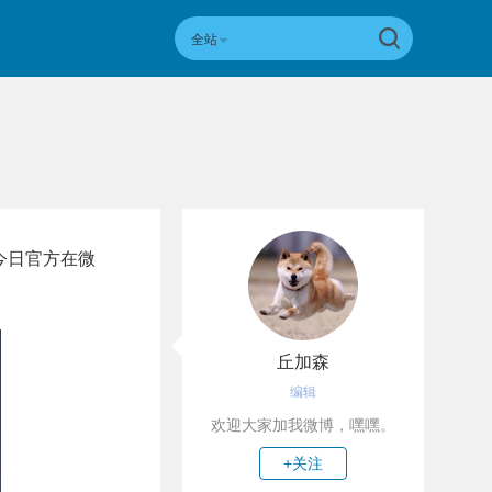
全站
。今日官方在微
丘加森
编辑
欢迎大家加我微博，嘿嘿。
+关注