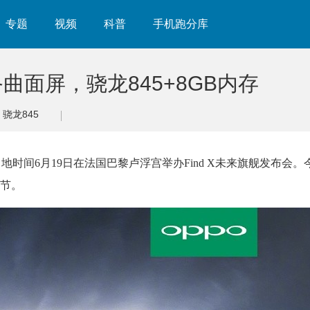
专题
视频
科普
手机跑分库
配备曲面屏，骁龙845+8GB内存
骁龙845
当地时间6月19日在法国巴黎卢浮宫举办Find X未来旗舰发布会
节。