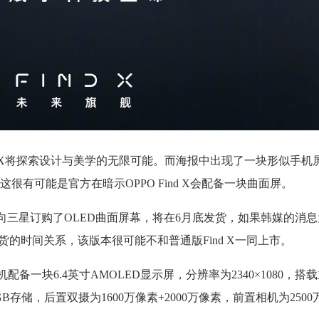
nd X将探索设计与美学的无限可能。而海报中出现了一块形似手机
有可能是官方在暗示OPPO Find X会配备一块曲面屏。
向三星订购了OLED曲面屏幕，将在6月底发货，如果韩媒的消
供货的时间关系，该版本很可能不和普通版Find X一同上市。
配备一块6.4英寸AMOLED显示屏，分辨率为2340×1080，搭载主
GB存储，后置双摄为1600万像素+2000万像素，前置相机为250