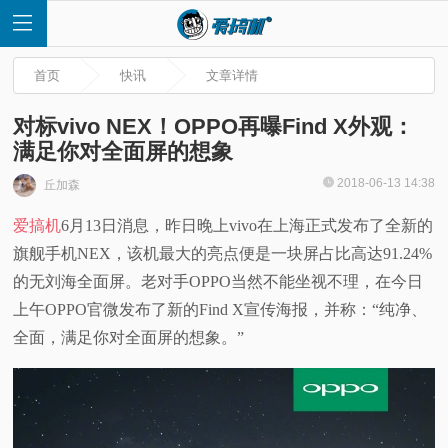
首页
快讯
文章详情
对标vivo NEX！OPPO再曝Find X外观：
满足你对全面屏的想象
首
2018-06-13 14:38
丘加森
爱搞机
6月13日消息，昨日晚上vivo在上海正式发布了全新的
页
旗舰手机NEX，该机最大的亮点便是一块屏占比高达91.24%
快
的无刘海全面屏。老对手OPPO当然不能坐视不理，在今日
上午OPPO官微发布了新的Find X宣传海报，并称：“纯净、
讯
全面，满足你对全面屏的想象。”
评
测