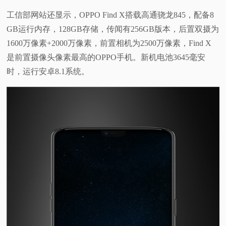
工信部网站还显示，OPPO Find X搭载高通骁龙845，配备8
GB运行内存，128GB存储，传闻有256GB版本，后置双摄为
1600万像素+2000万像素，前置相机为2500万像素，Find X
是前置摄像头像素最高的OPPO手机。新机电池3645毫安
时，运行安卓8.1系统。