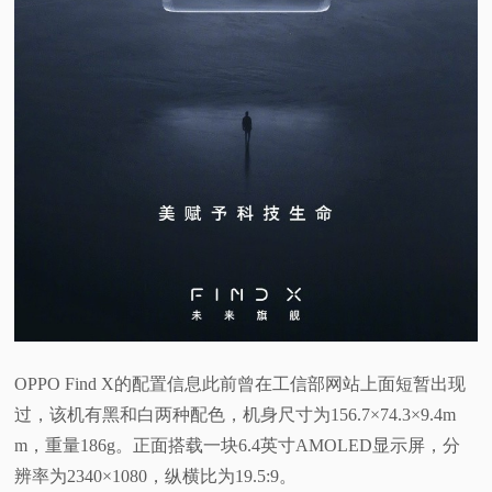
OPPO Find X的配置信息此前曾在工信部网站上面短暂出现
过，该机有黑和白两种配色，机身尺寸为156.7×74.3×9.4m
m，重量186g。正面搭载一块6.4英寸AMOLED显示屏，分
辨率为2340×1080，纵横比为19.5:9。