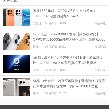
相关文章
国补1859元起，OPPO A7 Pro Max发布：
10000mAh电池的骁龙4 Gen 5
方查理
08月04日 18:49
0条评论
4799元起，vivo X300 E发布【附多机对比】 |
OPPO首台10000mAh电池手机官宣 |荣耀Robot
Phone定档
量衡
07月27日 20:11
0条评论
“敢想，敢不同”，荣耀更换品牌标识 | 新家族设
计，OPPO Find X10系列真机图+相机爆料
布朗
07月23日 20:42
0条评论
SK海力士会长：内存应该降价 | 可选装LCD背屏
的墨水屏手机 | 骁龙8G5的vivo X300 E官宣
布朗
07月20日 21:52
0条评论