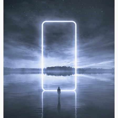
视
频
科
普
体
验
专
题