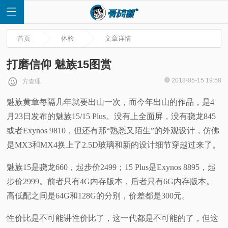
首页
体验
文章详情
打磨信仰 魅族15图赏
2018-05-15 19:58
方查理
首
魅族黄章每隔几年就要出山一次，而今年出山的作品，是4
月23日发布的魅族15/15 Plus。没有上全面屏，没有骁龙845
页
或者Exynos 9810，但还有那“熟悉又陌生”的外观设计，仿佛
快
是MX3和MX4换上了2.5D玻璃和新的设计细节穿越过来了。
魅族15是骁龙660，起步价2499；15 Plus是Exynos 8895，起
讯
步价2999。前者只有4G内存版本，后者只有6G内存版本。
评
高低配之间是64G和128G的分别，价差都是300元。
性价比是不可能讲性价比了，这一代都是不可能的了，但这
测