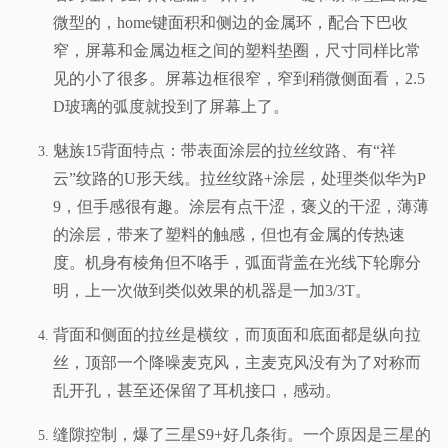
微型的，home键面积和侧边的金属环，配合下巴收
窄，屏幕和金属边框之间的塑料垫圈，尺寸同样比常
见的小了很多。屏幕
边框很窄，窄到稍微侧面看，2.5
D玻璃的弧度就投到了屏幕上了。
魅族15背面特点：带表面涂层的拉丝纹路、有“祥
云”纹路的U形天线。拉丝纹路+涂层，处理类似华为P
9，但手感很有趣。涂层有点干涩，褒义的干涩，薄薄
的涂层，带来了塑料的触感，但也有金属的传热速
度。机身有棱角但不咯手，弧面背盖在光线下轮廓分
明，上一次做到类似效果的机器是一加3/3T。
背面和侧面的拉丝是横纹，而顶面和底面都是纵向拉
丝，顶部一个降噪麦克风，主麦克风没有为了对称而
乱开孔，甚至还保留了耳机接口，感动。
缝隙控制，爆了三星S9+好几条街。一个原因是三星的