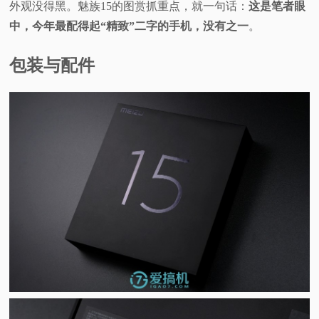
外观没得黑。魅族15的图赏抓重点，就一句话：
这是笔者眼
视
中，今年最配得起“精致”二字的手机，没有之一
。
频
包装与配件
科
普
体
验
专
题