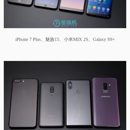
iPhone 7 Plus、魅族15、小米MIX 2S、Galaxy S9+