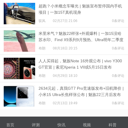
超跑？小米概念车曝光 | 魅族宣布暂停国内手机
项目 | 一加15T真机现身
驭风
02月27日 21:06
0条评论
米里米气？魅族22样张+外观爆料 | 一加15没哈
苏水印、Find X9系列9月预热、Ultra明年二季度
发布
布朗
08月18日 20:15
0条评论
人人买得起，魅族Note 16外观公布 | vivo Y300
GT官宣 | 索尼Xperia 1 VII或5月15日发布
布朗
04月29日 18:10
0条评论
2634元起，真我GT7 Pro竞速版发布+旧机降价 |
小米15 Ultra长焦样张公布 | 魅族22三月后发布
布朗
02月13日 19:49
0条评论
首页
评测
快讯
视频
科普