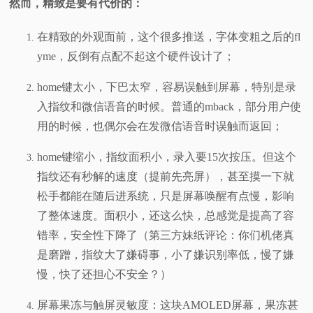
然而，精致是要有代价的：
在精致的外观面前，这个很多推送，字体变粗之后的fl
yme，反倒有点配不起这个硬件设计了；
home键太小，下巴太窄，容易误触到屏幕，特别是录
入指纹和微信语音的时候。普通的mback，部分用户使
用的时候，也偶尔会在发微信语音时误触而返回；
home键缩小，指纹面积小，录入要15次按压。但这个
指纹还有秒解的速度（提前先亮屏），甚至摸一下就
松手都能在随后进系统，只是屏幕唤醒有点慢，影响
了整体速度。面积小，还这么快，总感觉是提高了容
错率，安全性下降了（第三方妹纸评论：你们机佬真
是磨蹭，指纹大了嫌碍事，小了嫌识别率低，慢了嫌
慢，快了还担心不安全？）
屏幕果冻与触屏灵敏度：这块AMOLED屏幕，果冻甚