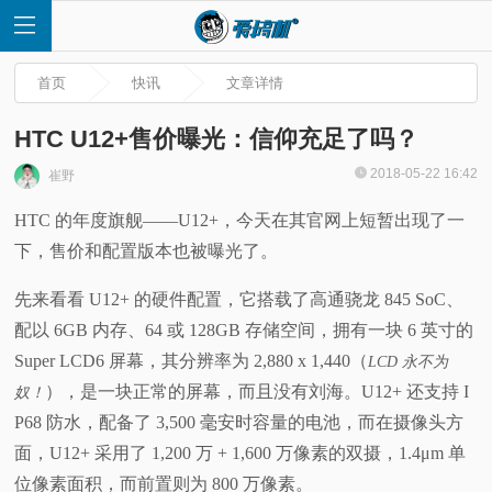
首页
快讯
文章详情
HTC U12+售价曝光：信仰充足了吗？
2018-05-22 16:42
崔野
首
HTC 的年度旗舰——U12+，今天在其官网上短暂出现了一
下，售价和配置版本也被曝光了。
页
先来看看 U12+ 的硬件配置，它搭载了高通骁龙 845 SoC、
快
配以 6GB 内存、64 或 128GB 存储空间，拥有一块 6 英寸的
Super LCD6 屏幕，其分辨率为 2,880 x 1,440（
讯
LCD 永不为
），是一块正常的屏幕，而且没有刘海。U12+ 还支持 I
奴！
评
P68 防水，配备了 3,500 毫安时容量的电池，而在摄像头方
面，U12+ 采用了 1,200 万 + 1,600 万像素的双摄，1.4μm 单
测
位像素面积，而前置则为 800 万像素。