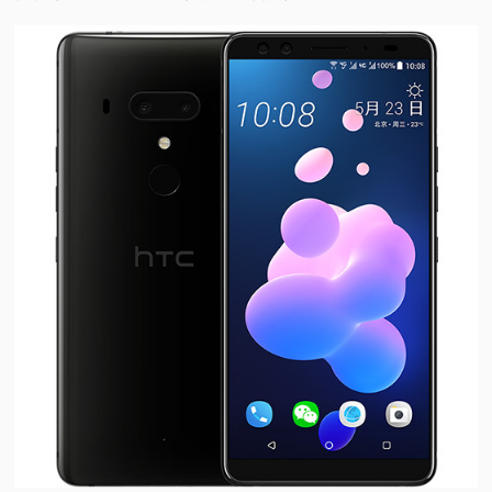
视
频
科
普
体
验
专
题