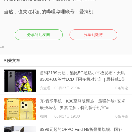
当然，也关注我们的哔哩哔哩账号：爱搞机
分享到朋友圈
分享到微博
-->
相关文章
首销2199元起，酷比5G通话小平板发布：天玑
8300+8.8英寸LCD【附多机对比】 | 思特威1英
寸旗舰发布
方查理
03月27日 21:04
0条评论
真·音乐手机，K80至尊版预热：最强外放+安卓
最强马达 | 要素过多，特朗普手机官宣
布朗
06月17日 19:30
0条评论
8999元起的OPPO Find N5折叠屏旗舰、国补