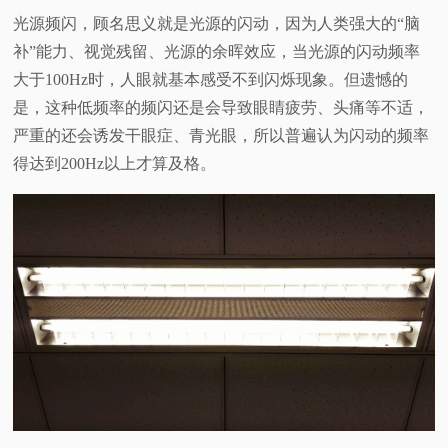
光源频闪，顾名思义就是光源的闪动，因为人类强大的“脑
视
补”能力、视觉残留、光源的余晖效应，当光源的闪动频率
大于100Hz时，人眼就基本感受不到闪烁现象。但遗憾的
频
是，这种低频率的频闪还是会导致眼睛疲劳、头痛等不适，
科
严重的还会诱发干眼症、青光眼，所以普遍认为闪动的频率
得达到200Hz以上才算及格。
普
体
验
专
题