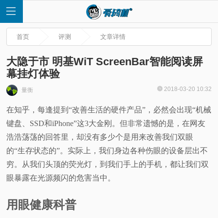
首页
评测
文章详情
大隐于市 明基WiT ScreenBar智能阅读屏
幕挂灯体验
首
2018-03-20 10:32
量衡
在知乎，每逢提到“改善生活的硬件产品”，必然会出现“机械
页
键盘、SSD和iPhone”这3大金刚。但非常遗憾的是，在网友
快
浩浩荡荡的回答里，却没有多少个是用来改善我们双眼
的“生存状态的”。实际上，我们身边各种伤眼的设备层出不
讯
穷。从我们头顶的荧光灯，到我们手上的手机，都让我们双
眼暴露在光源频闪的危害当中。
评
用眼健康科普
测