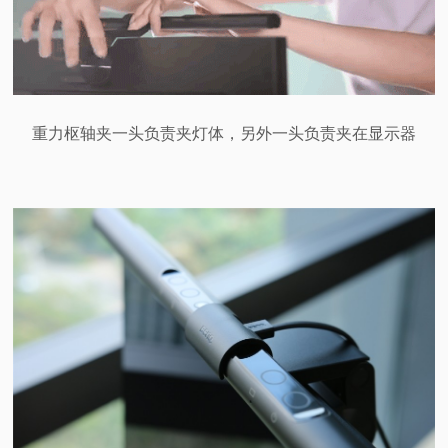
重力枢轴夹一头负责夹灯体，另外一头负责夹在显示器