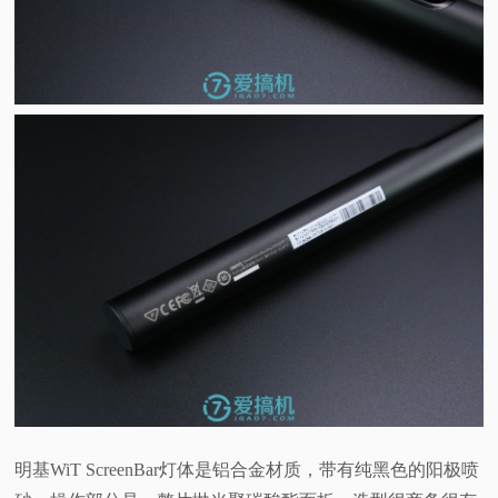
明基WiT ScreenBar灯体是铝合金材质，带有纯黑色的阳极喷