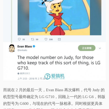
视
频
科
普
体
验
专
而就在 2 月的最后一天，Evan Blass 再次爆料，代号 Judy 的
题
机型型号最终确定为 LG G710，回顾上一代的 LG G6，韩版
的型号为 G600，与现在的代号一脉相承。同时根据更具体