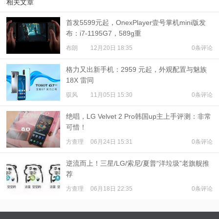
相关文章
首发5599元起，OnexPlayer壹号掌机mini版发
布：i7-1195G7，589g重
布朗
12月20日 18:35
0条评论
格力又出新手机：2959 元起，外观配置与魅族
18X 雷同
驭风
11月05日 15:30
0条评论
绝唱，LG Velvet 2 Pro韩国up主上手评测：非常
可惜！
方查理
06月24日 15:31
0条评论
逆流而上！三星/LG/索尼/夏普“洋垃圾”老旗舰推
荐
方查理
06月18日 22:35
0条评论