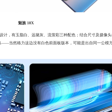
魅族 18X
直中框的设计，有玉脂白、远黛灰、流萤彩三种配色；结合尺寸及摄像
相似——当然格力这边没有白色前面板版本，可能是出自同一公模