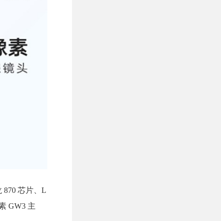
 870 芯片、L
素 GW3 主