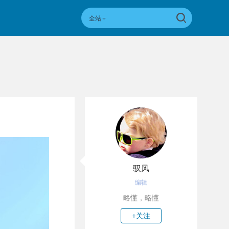
全站
驭风
编辑
略懂，略懂
+关注