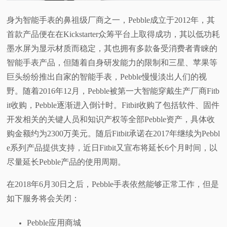
视
身为智能手表的鼻祖级厂商之一，Pebble成立于2012年，其
首款产品便在在Kickstarter众筹平台上取得成功，其以低功耗
频
墨水屏为显示材质而稳定，其也拥有多款备受消费者青睐的
智能手表产品，但随着自身研发能力的限制和三星、苹果等
科
巨头纷纷推出自家的智能手表，Pebble慢慢淡出人们的视
野。随着2016年12月，Pebble被第一大智能穿戴生产厂商Fitb
普
it收购，Pebble逐渐进入倒计时。Fitbit收购了包括软件、固件
体
开发相关的关键人员和知识产权等全部Pebble资产，具体收
购金额约为2300万美元。随后Fitbit承诺在2017年继续为Pebbl
验
e系列产品提供支持，近日Fitbit又宣布将延长6个月时间，以
尽量延长Pebble产品的使用周期。
专
在2018年6月30日之后，Pebble手表依然能够正常工作，但是
题
如下服务将会关闭：
Pebble应用商城