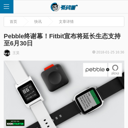
首页
快讯
文章详情
Pebble终谢幕！Fitbit宣布将延长生态支持
至6月30日
首
2018-01-25 16:36
王昊
页
快
讯
评
测