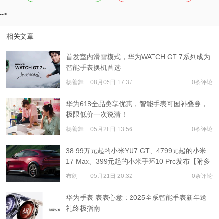
-->
相关文章
首发室内滑雪模式，华为WATCH GT 7系列成为
智能手表换机首选
杨善舞
08月05日 17:37
0条评论
华为618全品类享优惠，智能手表可国补叠券，
极限低价一次说清！
杨善舞
05月28日 13:56
0条评论
38.99万元起的小米YU7 GT、4799元起的小米
17 Max、399元起的小米手环10 Pro发布【附多
机对比】
布朗
05月21日 20:32
0条评论
华为手表 表表心意：2025全系智能手表新年送
礼终极指南