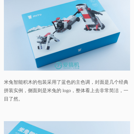
视
频
科
普
体
米兔智能积木的包装采用了蓝色的主色调，封面是几个经典
验
拼装实例，侧面则是米兔的 logo，整体看上去非常简洁，一
目了然。
专
题