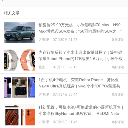
-->
相关文章
预售价25.99万元起，小米澎程N70 Max、N90
Max增程式SUV发布：“50万内最好的SUV之一”
方查理
07月30日 21:27
0条评论
内存行情反转？小米上调出货量目标？ | 爆料称
荣耀Robot Phone的1TB版要1.6万元 | 小米平板
9、REDMI Watch 6现身
量衡
07月21日 22:16
0条评论
1台手机4个电机，荣耀Robot Phone、努比亚
NaviX Ultra真机现身 | vivo/小米/OPPO/荣耀共
推公平内存机制
方查理
07月17日 20:44
0条评论
科幻配置，可换电池+可换后盖的小屏新机开售 |
小米澎程SkyNomad SUV官宣、 REDMI Note
17预热
方查理
07月09日 21:46
0条评论