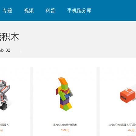
专题
视频
科普
手机跑分库
能积木
Mx 32