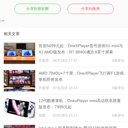
分享到朋友圈
分享到微博
-->
相关文章
首发5699元起，OneXPlayer壹号游侠X1 mini与
X1 AMD版发布：R7 8840U配8.8英寸屏幕
方查理
06月18日 17:37
0条评论
AMD 7840U+7寸屏，OneXPlayer飞行家F1游戏
掌机即将发布
方查理
07月20日 16:43
0条评论
12代酷睿掌机，OnexPlayer mini高达联名限量
版发布：7999元起
布朗
03月29日 15:11
0条评论