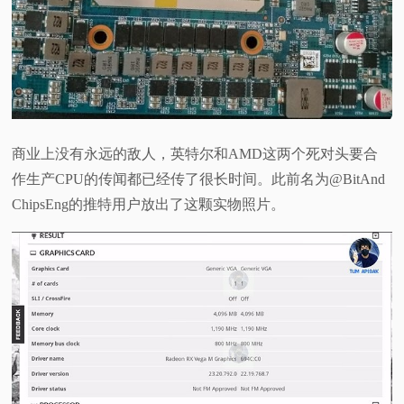
视
频
科
商业上没有永远的敌人，英特尔和AMD这两个死对头要合
普
作生产CPU的传闻都已经传了很长时间。此前名为@BitAnd
ChipsEng的推特用户放出了这颗实物照片。
体
验
专
题