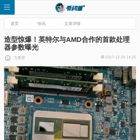
首页
快讯
文章详情
造型惊爆！英特尔与AMD合作的首款处理
器参数曝光
首
2017-12-25 14:25
方查理
页
快
讯
评
测