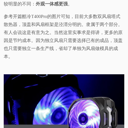
较明显的不同：
外观
一体感更强
。
参考开篇酷冷T400Pro的图片可知，目前大多数双风扇塔式
散热器，顶盖和风扇框架是泾渭分明的。隶属于两个部分。
有人会说这是有意为之。当然这里实事求是得讲，更多的原
因是节约成本。因为独立风扇只需要选择已有的成品，顶盖
也只需要独立一条生产线，省却了单独为风扇做模具的成
本。