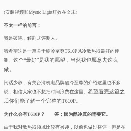
视
(安装视频和Mystic Light灯效在文末)
频
不太一样的前言：
我是破晓，解剖式评测人。
科
我希望这是一篇关于酷冷至尊T610P风冷散热器最好的评
普
这个“最好”是我的愿望，当然我也愿意去这么
测。
体
做。
闲话少叙，有关台湾机电品牌酷冷至尊的介绍这里也不多
验
希望看完这篇之
说，相信大家也不想把时间浪费在这里。
专
后你们能了解一个完整的T610P。
题
为什么会有T610P？ 答：因为酷冷真的需要它。
由于我对散热器领域比较有兴趣，以前也做过横评，但是在