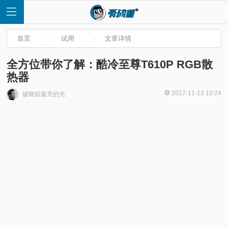
首页
试用
文章详情
全方位带你了解：酷冷至尊T610P RGB散
热器
首
2017-11-13 10:24
破晓前最亮的光
页
快
讯
评
测