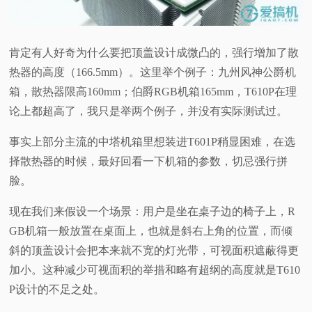
肯定有人好奇为什么要把顶盖设计成微凸的，强行增加了散
热器的高度（166.5mm）。这里举个例子：九州风神公爵机
箱，散热器限高160mm；伯爵RGB机箱165mm，T610P在理
论上都超高了，我只是举两个例子，并没有实际测试过。
事实上部分主流的中塔机箱里想装进T601P稍显困难，在选
择散热器的时候，最好回看一下机箱的参数，切忌强行拼
脸。
现在我们来假设一个场景：用户是坐在桌子边的椅子上，R
GB机箱一般放置在桌面上，也就是斜右上角的位置，而倾
斜的顶盖设计会把本来就不宽的灯光带，可视面积遮蔽得更
加小。这种减少可视面积的举措和略有超纲的高度就是T610
P设计的不足之处。