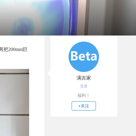
把200mm巨
满吉家
普通
福利！
+关注