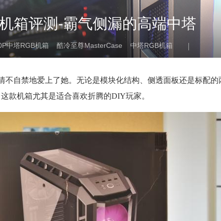
500P机箱评测-霸气侧漏的高端中塔
500P中塔RGB机箱
酷冷至尊MasterCase
中塔RGB机箱
0P机箱就情不自禁地爱上了她。无论是模块化结构、侧透面板还是标配的两
这款机箱尤其是适合喜欢折腾的DIY玩家。