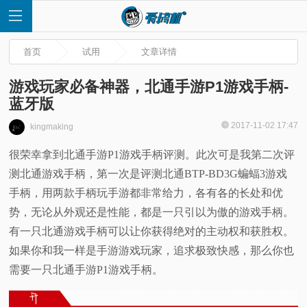
首页
试用
文章详情
游戏玩家必备神器，北通手游P1游戏手柄-
蓝牙版
首
2017-11-02 17:47
kingmaking
很荣幸拿到北通手游P1游戏手柄评测。此次可是我第二次评
页
测北通游戏手柄，第一次是评测北通BTP-BD3G蝙蝠3游戏
快
手柄，用两款手柄玩手游都非常给力，各有各的长处和优
势，无论从外观还是性能，都是一只引以为傲的游戏手柄。
讯
有一只北通游戏手柄可以让你获得绝对的主动权和获胜权。
如果你和我一样是手游游戏玩家，追求极致快感，那么你也
评
需要一只北通手游P1游戏手柄。
测