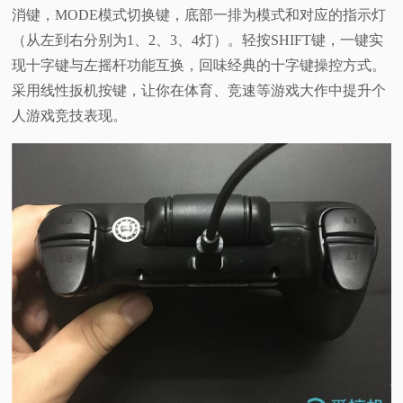
消键，MODE模式切换键，底部一排为模式和对应的指示灯
（从左到右分别为1、2、3、4灯）。轻按SHIFT键，一键实
现十字键与左摇杆功能互换，回味经典的十字键操控方式。
采用线性扳机按键，让你在体育、竞速等游戏大作中提升个
人游戏竞技表现。