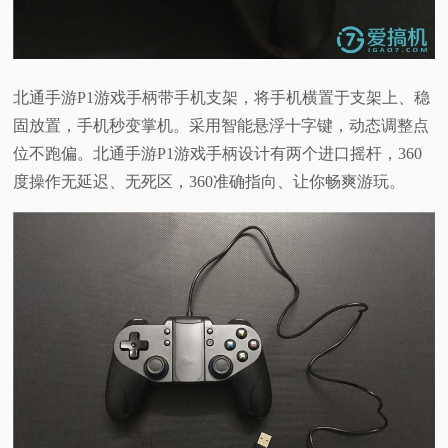
北通手游P1游戏手柄带手机支架，将手机横置于支架上、稳
固放置，手机秒变掌机。采用智能悬浮十字键，动态调整点
位不跑偏。北通手游P1游戏手柄设计有两个进口摇杆，360
度操作无延迟、无死区，360准确指向、让你畅爽游玩。