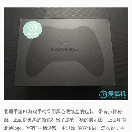
视
频
科
普
体
验
专
北通手游P1游戏手柄采用黑色硬纸盒的包装，带有点神秘
题
感。正面以更黑的颜色标出了游戏手柄的展示图，上面印有
北通logo，写有”手柄游戏，更过瘾“的宣传语。怎么说，手