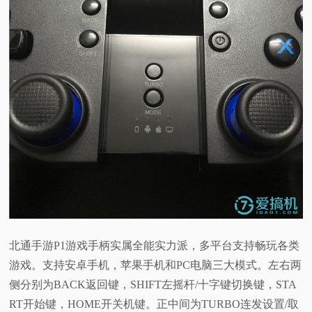
北通手游P1游戏手柄实属全能实力派，多平台支持畅玩各类
游戏。支持安卓手机，苹果手机和PC电脑三大模式。左右两
侧分别为BACK返回键，SHIFT左摇杆/十字键切换键，STA
RT开始键，HOME开关机键。正中间为TURBO连发设置/取