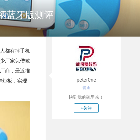
柄蓝牙版测评
人都有摔手机
少厂家凭借敏
的厂商，最近推
peter0ne
作短板，实现
普通
快到我的碗里来！
+关注