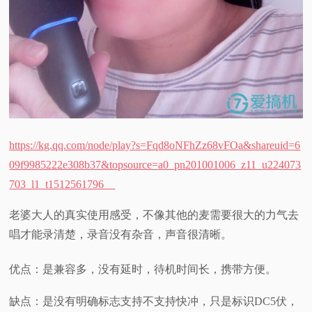
https://kg.qq.com/node/play?s=Fqd8oNFhZz68vFOa&shareuid=6
09f9985222e308b37&topsource=a0_pn201001006_z11_u224073
703_l1_t1512561796__
老婆大人的真实使用感受，不像其他的麦需要很大的力气去
唱才能录清楚，录音没有杂音，声音很清晰。
优
点：是兼容多，没有延时，待机时间长，携带方便。
缺点：是没有明确标志支持不支持快冲，只是标识DC5伏，