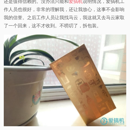
还是值得信赖的。没办法只能和
爱搞机
说明情况，爱搞机工
作人员也很好，非常的理解我，还让我放心，这事不会影响
视
我的信誉。之后工作人员让我找马云，我这就又去马云家取
频
了一个回来，这不才收到。不唠叨了，拆包装。
科
普
体
验
专
题