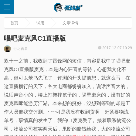
首页
试用
文章详情
唱吧麦克风C1直播版
2017-12-07 10:29
行之善者
首
双十一之前，我收到了雷锋网的短信，内容是我中了唱吧麦
克风C1直播版麦克，本是内心狂喜的等待，心想我文化不
页
高，但可以笨鸟先飞了，评测的开头提前想，就这么写：在
快
这直播横行的天下，各大电商都纷纷加入，说话声音大的，
说话声音小的，楼上打架摔孩子的，隔壁磨床的，没有好的
讯
麦克风哪能游历江湖。本来想的挺好，没想到等到的却是工
作人员催我交评测。~~~可是我没有收到货啊！赶紧要物流
评
单号，事情真的发生了，我的C1麦克丢了。接着联系物流公
司，物流公司核实两天后，果断的赔钱给我，大的物流公司
测