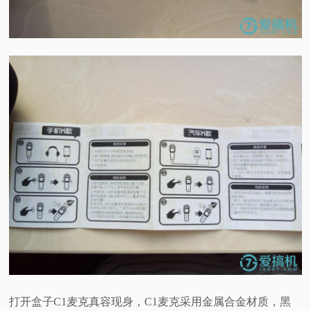
打开盒子C1麦克真容现身，C1麦克采用金属合金材质，黑