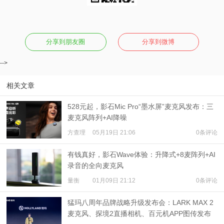
分享到朋友圈
分享到微博
-->
相关文章
528元起，影石Mic Pro“墨水屏”麦克风发布：三
麦克风阵列+AI降噪
方查理
05月19日 21:06
0条评论
有钱真好，影石Wave体验：升降式+8麦阵列+AI
录音的全向麦克风
量衡
01月09日 21:12
0条评论
猛玛八周年品牌战略升级发布会：LARK MAX 2
麦克风、探境2直播相机、百元机APP图传发布