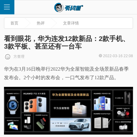
首页
热评
文章详情
看到眼花，华为连发12款新品：2款手机、
3款平板、甚至还有一台车
首
2022-03-16 22:08
方查理
华为在3月16日晚举行2022华为全屋智能及全场景新品春季
页
发布会。2个小时的发布会，一口气发布了12款产品。
快
讯
评
测