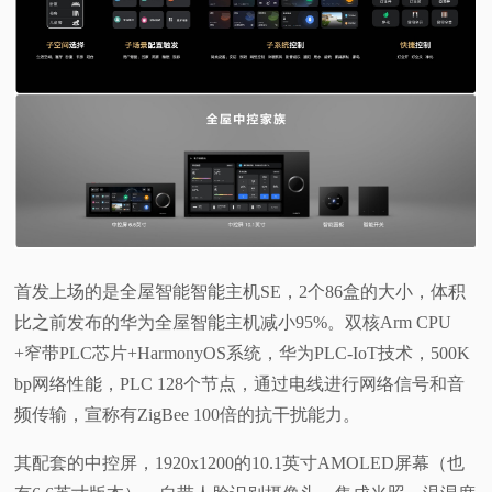
首发上场的是全屋智能智能主机SE，2个86盒的大小，体积
比之前发布的华为全屋智能主机减小95%。双核Arm CPU
+窄带PLC芯片+HarmonyOS系统，华为PLC-IoT技术，500K
bp网络性能，PLC 128个节点，通过电线进行网络信号和音
频传输，宣称有ZigBee 100倍的抗干扰能力。
其配套的中控屏，1920x1200的10.1英寸AMOLED屏幕（也