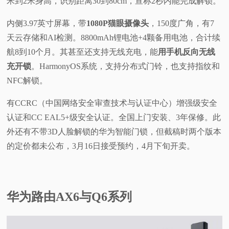
米到2米身高，识别距离30到80cm，宣称2秒内能完成解锁。
内侧3.97英寸屏幕，带
1080P猫眼摄像头
，150度广角，有7
天云存储和AI检测。8800mAh锂电池+4颗备用电池，合计续
航8到10个月。其甚至还支持无线充电，能
用手机反向无线
充开锁
。HarmonyOS系统，支持分布式门铃，也支持指纹和
NFC解锁。
有CCRC（中国网络安全审查技术与认证中心）增强级安全
认证和CC EAL5+级安全认证。全国上门安装、3年保修。此
外还有不带3D人脸解锁的华为智能门锁，但截稿时两个版本
的定价都未公布，3月16日接受预约，4月下旬开卖。
华为路由AX6与Q6系列