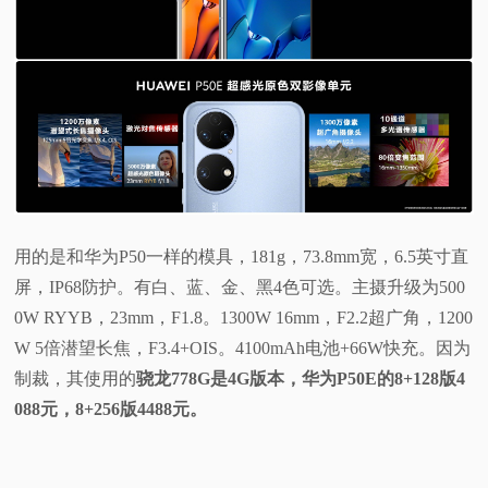
用的是和华为P50一样的模具，181g，73.8mm宽，6.5英寸直
屏，IP68防护。有白、蓝、金、黑4色可选。主摄升级为500
0W RYYB，23mm，F1.8。1300W 16mm，F2.2超广角，1200
W 5倍潜望长焦，F3.4+OIS。4100mAh电池+66W快充。因为
制裁，其使用的
骁龙778G是4G版本，华为P50E的8+128版4
088元，8+256版4488元。