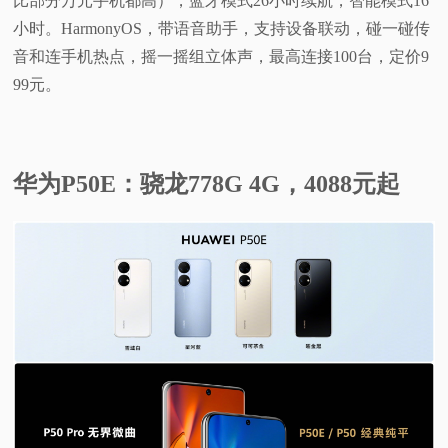
比部分万元手机都高），蓝牙模式26小时续航，智能模式16
小时。HarmonyOS，带语音助手，支持设备联动，碰一碰传
音和连手机热点，摇一摇组立体声，最高连接100台，定价9
99元。
华为P50E：骁龙778G 4G，4088元起