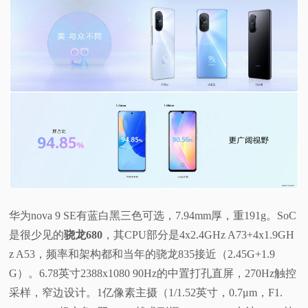
华为nova 9 SE有蓝白黑三色可选，7.94mm厚，重191g。SoC
是很少见的
骁龙680
，其CPU部分是4x2.4GHz A73+4x1.9GH
z A53，频率和架构都和当年的骁龙835接近（2.45G+1.9
G）。6.78英寸2388x1080 90Hz的中置打孔直屏，270Hz触控
采样，窄边设计。1亿像素主摄（1/1.52英寸，0.7μm，F1.