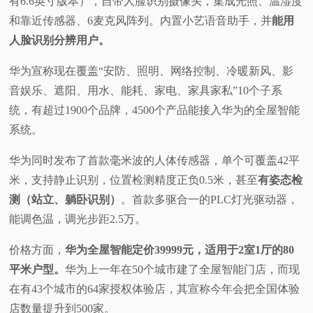
有6.6英寸版本），自带人脸识别摄像头，集成光照、温湿度
和靠近传感器、6麦克风阵列。内置小艺语音助手，并
能用
人脸识别分辨用户。
华为宣称现在覆盖“安防、照明、网络控制、冷暖新风、影
音娱乐、遮阳、用水、能耗、家电、家具家私”10个子系
统，有超过1900个品牌，4500个产品能接入华为的全屋智能
系统。
华为同时发布了首款毫米波的人体传感器，单个可覆盖42平
米，支持静止识别，位置检测精度正负0.5米，甚至
有姿态检
测（站立、躺卧识别）
。首款多驱合一的PLC灯光驱动器，
能调色温，调光步距2.5万。
价格方面，
华为全屋智能定价39999元，适用于2室1厅的80
平米户型。
华为上一年在50个城市建了全屋智能门店，而现
在有43个城市的64家授权体验店，其宣称今年会把全国体验
店数量提升到500家。