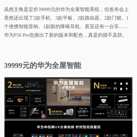
虽然主角是定价39999元的华为全屋智能系统，但发布会上
视
竟然还出现了2款手机、3款平板、2款路由器、2款门锁、1
频
个便携智能音响、1副新的降噪耳机、甚至还有一台车……
华为P50 Pro也推出了新的版本和配色，真是的措不及防。
科
普
39999元的华为全屋智能
体
验
专
题