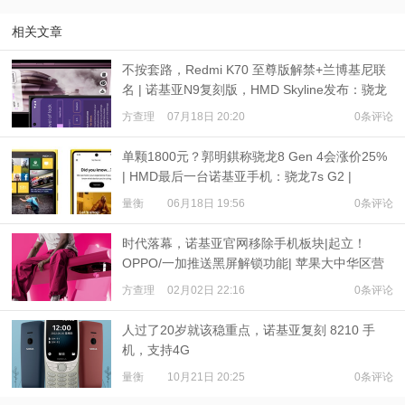
相关文章
不按套路，Redmi K70 至尊版解禁+兰博基尼联
名 | 诺基亚N9复刻版，HMD Skyline发布：骁龙
7s Gen 2
方查理
07月18日 20:20
0条评论
单颗1800元？郭明錤称骁龙8 Gen 4会涨价25%
| HMD最后一台诺基亚手机：骁龙7s G2 |
iPhone 16尺寸出炉
量衡
06月18日 19:56
0条评论
时代落幕，诺基亚官网移除手机板块|起立！
OPPO/一加推送黑屏解锁功能| 苹果大中华区营
收下降13%
方查理
02月02日 22:16
0条评论
人过了20岁就该稳重点，诺基亚复刻 8210 手
机，支持4G
量衡
10月21日 20:25
0条评论