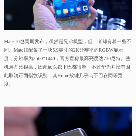
Mate 10也同期发布，虽然是兄弟机型，但二者却有着一些不
同。Mate10配备了一块5.9英寸的2K分辨率的RGBW显示
屏，分辨率为2560*1440，官方宣称最高亮度达730尼特。整
机屏占比很高，因此额头都下巴都很窄，不过华为并没有因
此取消正面指纹识别，其Home按键几乎与下巴在同等宽
度。