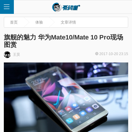
首页
体验
文章详情
旗舰的魅力 华为Mate10/Mate 10 Pro现场
图赏
首
2017-10-20 23:15
王昊
页
快
讯
评
测