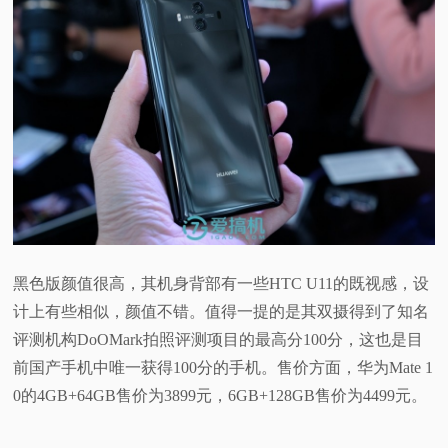
黑色版颜值很高，其机身背部有一些HTC U11的既视感，设
计上有些相似，颜值不错。值得一提的是其双摄得到了知名
评测机构DoOMark拍照评测项目的最高分100分，这也是目
前国产手机中唯一获得100分的手机。售价方面，华为Mate 1
0的4GB+64GB售价为3899元，6GB+128GB售价为4499元。