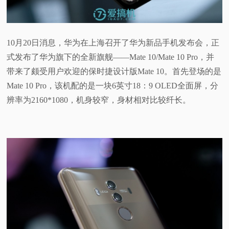
视
频
10月20日消息，华为在上海召开了华为新品手机发布会，正
式发布了华为旗下的全新旗舰——Mate 10/Mate 10 Pro，并
科
带来了颇受用户欢迎的保时捷设计版Mate 10。首先登场的是
Mate 10 Pro，该机配的是一块6英寸18：9 OLED全面屏，分
普
辨率为2160*1080，机身较窄，身材相对比较纤长。
体
验
专
题