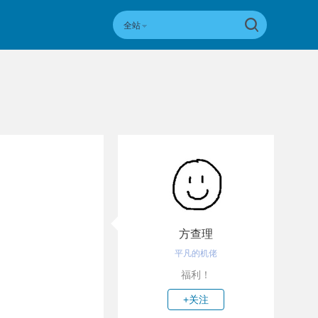
全站
方查理
平凡的机佬
福利！
+关注