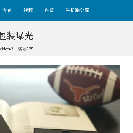
专题
视频
科普
手机跑分库
与包装曝光
Note3
骁龙835