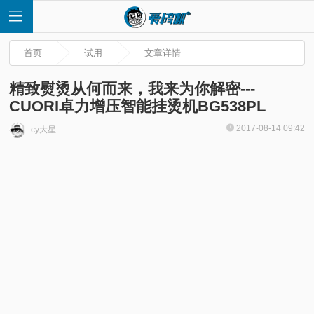
首页
试用
文章详情
精致熨烫从何而来，我来为你解密---
CUORI卓力增压智能挂烫机BG538PL
首
2017-08-14 09:42
cy大星
页
快
讯
评
测