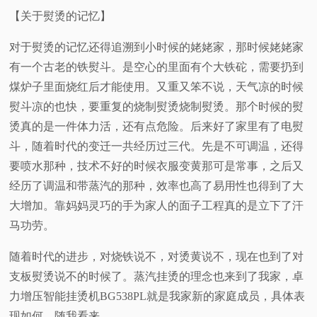
【关于熨烫的记忆】
视
对于熨烫的记忆还得追溯到小时候的姥姥家，那时候姥姥家
频
有一个古老的铁熨斗。是空心的里面有个大铁砣，需要扔到
煤炉子里面烧红后才能使用。又重又笨不说，天气凉的时候
科
熨斗凉的也快，要重复的烧制熨烫烧制熨烫。那个时候的熨
烫真的是一件体力活，还有点危险。后来好了家里有了电熨
普
斗，随着时代的变迁一共经历过三代。先是不可调温，还得
体
要喷水那种，技术不好的时候衣服变黄那可是常事，之后又
经历了调温和带蒸汽的那种，效率也高了易用性也得到了大
验
大增加。靠妈妈灵巧的手为家人的面子工程真的是立下了汗
马功劳。
专
随着时代的进步，对烧铁说不，对烫黄说不，现在也到了对
题
支板熨烫说不的时候了。蒸汽挂烫的理念也来到了我家，卓
力增压智能挂烫机BG538PL就是我家新的家庭成员，具体表
现如何，随我看来。