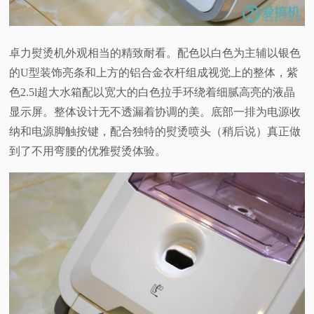
卓力熨烫机外观相当的精致耐看。配色以白色为主辅以银色
的U型装饰亮条和上方的铝合金衣杆组成视觉上的整体，紫
色2.5l超大水箱配以宽大的白色拉手环绕着细腻高亮的液晶
显示屏。整体设计无不透漏着协调的美。底部一排为电源收
纳和电源脚触按键，配合独特的熨烫喷头（稍后说）真正做
到了不用弯腰的优雅熨烫体验。