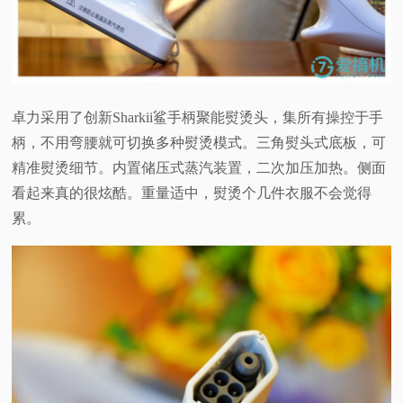
卓力采用了创新Sharkii鲨手柄聚能熨烫头，集所有操控于手
柄，不用弯腰就可切换多种熨烫模式。三角熨头式底板，可
精准熨烫细节。内置储压式蒸汽装置，二次加压加热。侧面
看起来真的很炫酷。重量适中，熨烫个几件衣服不会觉得
累。