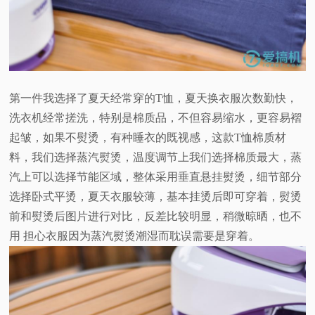
第一件我选择了夏天经常穿的T恤，夏天换衣服次数勤快，
洗衣机经常搓洗，特别是棉质品，不但容易缩水，更容易褶
起皱，如果不熨烫，有种睡衣的既视感，这款T恤棉质材
料，我们选择蒸汽熨烫，温度调节上我们选择棉质最大，蒸
汽上可以选择节能区域，整体采用垂直悬挂熨烫，细节部分
选择卧式平烫，夏天衣服较薄，基本挂烫后即可穿着，熨烫
前和熨烫后图片进行对比，反差比较明显，稍微晾晒，也不
用 担心衣服因为蒸汽熨烫潮湿而耽误需要是穿着。