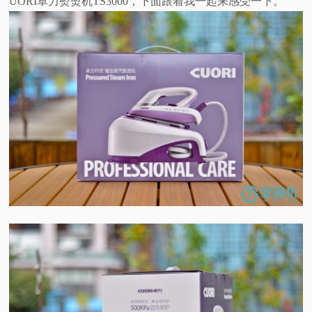
UORI卓力熨烫机TS3000，下面跟着我一起来感受一下。
视
频
科
普
体
验
专
题