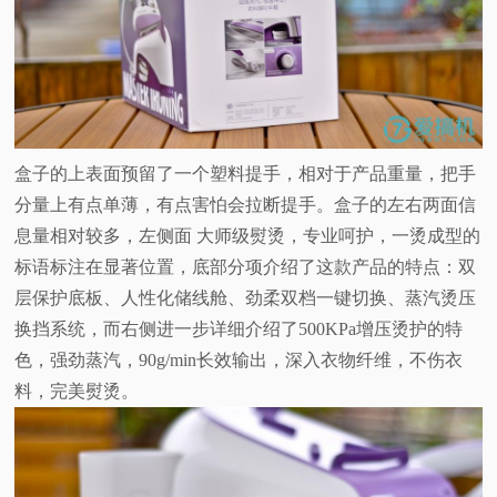
盒子的上表面预留了一个塑料提手，相对于产品重量，把手
分量上有点单薄，有点害怕会拉断提手。盒子的左右两面信
息量相对较多，左侧面 大师级熨烫，专业呵护，一烫成型的
标语标注在显著位置，底部分项介绍了这款产品的特点：双
层保护底板、人性化储线舱、劲柔双档一键切换、蒸汽烫压
换挡系统，而右侧进一步详细介绍了500KPa增压烫护的特
色，强劲蒸汽，90g/min长效输出，深入衣物纤维，不伤衣
料，完美熨烫。