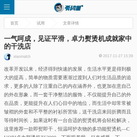
首页
试用
文章详情
一气呵成，见证平滑，卓力熨烫机成就家中
的干洗店
首
2017-11-27 15:39
xiaomatch
改革开发以来，经济得到快速的发展，生活水平更是得到极
页
大的提高，简单的物质需要逐渐过渡到人们对生活品质的追
快
求，更多的人除了注重自己的内在涵养外，也更加在意自己
的外在形象，而一套干净整洁的服饰，不仅能提升自己的外
讯
在品质，更能提升在人们心目中的地位，而生活中却常常被
皱褶的外套和不平整的衬衫所苦恼，送干洗店来回折腾而且
评
等待时间长，如果这时有一台合适的熨烫机将会轻松解决，
这里推荐一款即熨即干，恒温呵护衣物的多功能熨烫机—C
测