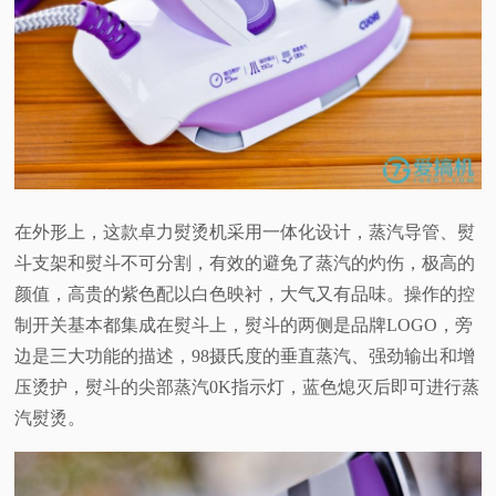
在外形上，这款卓力熨烫机采用一体化设计，蒸汽导管、熨
斗支架和熨斗不可分割，有效的避免了蒸汽的灼伤，极高的
颜值，高贵的紫色配以白色映衬，大气又有品味。操作的控
制开关基本都集成在熨斗上，熨斗的两侧是品牌LOGO，旁
边是三大功能的描述，98摄氏度的垂直蒸汽、强劲输出和增
压烫护，熨斗的尖部蒸汽0K指示灯，蓝色熄灭后即可进行蒸
汽熨烫。