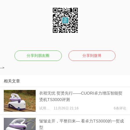
分享到朋友圈
分享到微博
-->
相关文章
衣褶无忧 熨烫先行——CUORI卓力增压智能熨
烫机TS3000评测
试用体验
11月26日 21:16
6条评论
皱皱走开，平整归来— 看卓力TS3000的一熨成
型