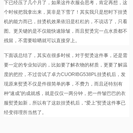
下已经压了几个月了，如果这件衣服会思考，肯定再想，这
个时候把我拿出来，莫非是下雪了！其实我只是想时下挂烫
机的能力而已，挂烫机效果依旧是杠杠的，不说话了，只看
图。更关键的是不仅能快速除皱，而且熨烫完一点水质都不
残留，不需要晾晒就可以直接穿上。
下面该总结了，其实在很多时候，对于熨烫这件事，还是需
要一定的专业知识的，比如要了解衣物的材质，更要了解温
度的把控，不过尝试了卓力CUORIBG538PL挂烫机后，发
现原来熨烫不仅是件很简单的事，不费力，而且还特别有
种“速成”的成就感，就是仅仅一两分钟，把一件皱巴巴的衣
服熨烫如新，所以有了这款挂烫机后，“爱上”熨烫这件事已
经变得理所当然了。