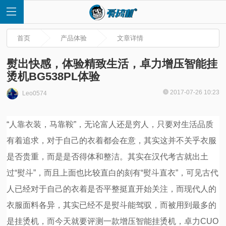
首页
产品体验
文章详情
熨出快感，体验精致生活，卓力增压智能挂
烫机BG538PL体验
首
2017-07-26 10:23
Leo0574
页
“人靠衣装，马靠鞍”，无论富人还是穷人，只要对生活品质
有着追求，对于自己的衣着都会在意，其实这并不关乎衣服
快
是否贵重，而是是否得体和整洁。其实在汉代考古就出土
讯
过“熨斗”，而且上面也比较直白的刻有“熨斗直衣”，可见古代
人已经对于自己的衣着是否平整挺直开始关注，而现代人的
评
衣服面料各异，其实已经不是熨斗能驾驭，而被用到最多的
测
是挂烫机，而今天就要评测一款增压智能挂烫机，卓力CUO