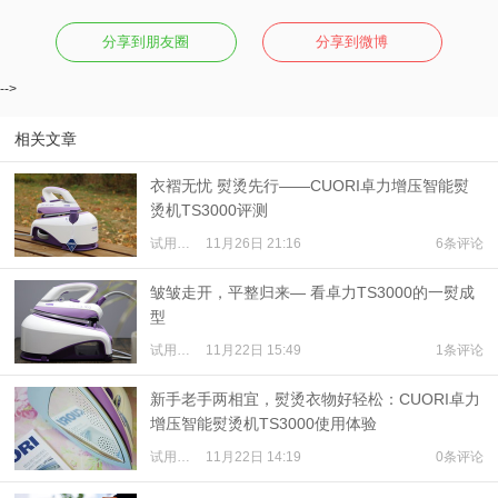
分享到朋友圈
分享到微博
-->
相关文章
衣褶无忧 熨烫先行——CUORI卓力增压智能熨
烫机TS3000评测
试用体验
11月26日 21:16
6条评论
皱皱走开，平整归来— 看卓力TS3000的一熨成
型
试用体验
11月22日 15:49
1条评论
新手老手两相宜，熨烫衣物好轻松：CUORI卓力
增压智能熨烫机TS3000使用体验
试用体验
11月22日 14:19
0条评论