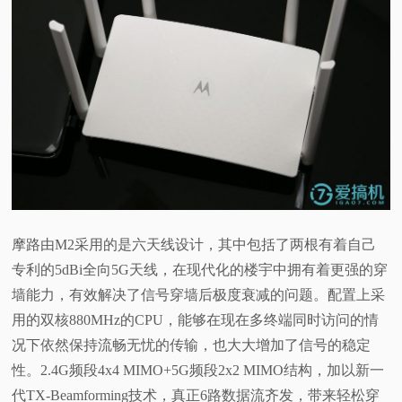
视
频
科
普
体
摩路由M2采用的是六天线设计，其中包括了两根有着自己
验
专利的5dBi全向5G天线，在现代化的楼宇中拥有着更强的穿
墙能力，有效解决了信号穿墙后极度衰减的问题。配置上采
专
用的双核880MHz的CPU，能够在现在多终端同时访问的情
题
况下依然保持流畅无忧的传输，也大大增加了信号的稳定
性。2.4G频段4x4 MIMO+5G频段2x2 MIMO结构，加以新一
代TX-Beamforming技术，真正6路数据流齐发，带来轻松穿