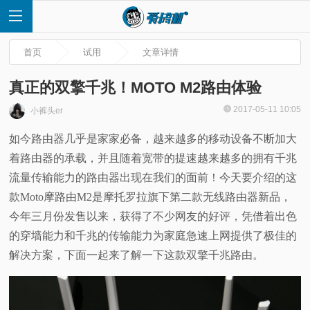
首页
试用
文章详情
真正的双擎千兆！MOTO M2路由体验
2017-05-11 10:05
小裤头er
首
如今路由器几乎是家家必备，越来越多的移动设备不断加大
着路由器的承载，并且随着宽带的提速越来越多的拥有千兆
页
流量传输能力的路由器出现在我们的面前！今天要介绍的这
快
款Moto摩路由M2是摩托罗拉旗下第二款无线路由器新品，
今年三月份发售以来，获得了不少网友的好评，凭借着出色
讯
的穿墙能力和千兆的传输能力为家庭急速上网提供了极佳的
解决方案，下面一起来了解一下这款双擎千兆路由。
评
测