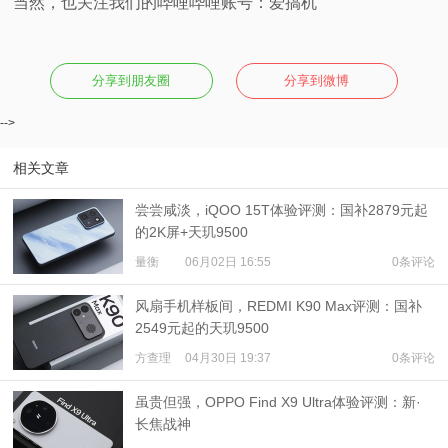
当然，也关注我们的哔哩哔哩账号：爱搞机
分享到朋友圈
分享到微博
-->
相关文章
尝尝咸淡，iQOO 15T体验评测：国补2879元起
的2K屏+天玑9500
量衡
06月02日 16:55
0条评论
风扇手机样板间，REDMI K90 Max评测：国补
2549元起的天玑9500
方查理
04月30日 19:37
0条评论
虽贵但强，OPPO Find X9 Ultra体验评测：新·
长焦战神