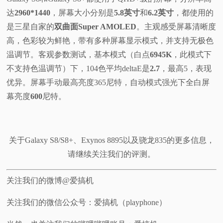
达
2960*1440
，屏幕大小分别是
5.8英寸
和
6.2英寸
，都使用的
是三星自家的
双曲面Super AMOLED
。主观感受屏幕清晰度
高，色彩较为鲜艳，带有多种屏幕显示模式，并支持无极色
温调节。客观参数测试，基本模式（白点
6945K
，此模式下
不支持色温调节）下，104色平均deltaE是
2.7
，最高5，表现
优异。屏幕手动最高亮度365尼特，自动模式强光下全白屏
幕亮度
600
尼特。
关于Galaxy S8/S8+、Exynos 8895以及骁龙835的更多信息，
请继续关注我们的评测。
关注我们的微博@爱搞机
关注我们的微信公众号：爱搞机（playphone）