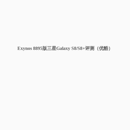
视
频
科
Exynos 8895版三星Galaxy S8/S8+评测（优酷）
普
体
验
专
题