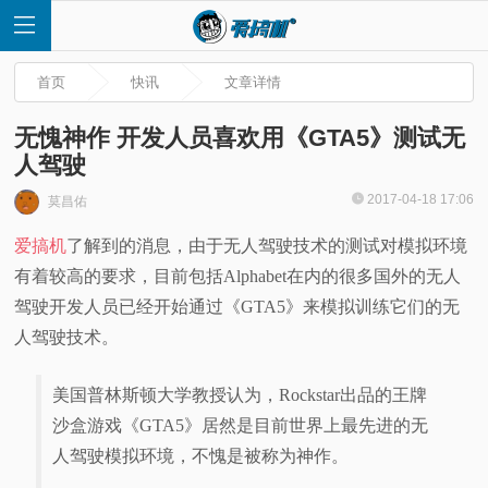
首页
快讯
文章详情
无愧神作 开发人员喜欢用《GTA5》测试无
人驾驶
首
2017-04-18 17:06
莫昌佑
爱搞机
了解到的消息，由于无人驾驶技术的测试对模拟环境
页
有着较高的要求，目前包括Alphabet在内的很多国外的无人
快
驾驶开发人员已经开始通过《GTA5》来模拟训练它们的无
人驾驶技术。
讯
美国普林斯顿大学教授认为，Rockstar出品的王牌
评
沙盒游戏《GTA5》居然是目前世界上最先进的无
人驾驶模拟环境，不愧是被称为神作。
测