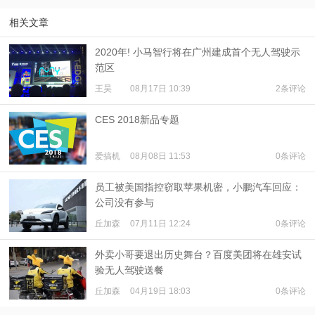
相关文章
2020年! 小马智行将在广州建成首个无人驾驶示
范区
王昊
08月17日 10:39
2条评论
CES 2018新品专题
爱搞机
08月08日 11:53
0条评论
员工被美国指控窃取苹果机密，小鹏汽车回应：
公司没有参与
丘加森
07月11日 12:24
0条评论
外卖小哥要退出历史舞台？百度美团将在雄安试
验无人驾驶送餐
丘加森
04月19日 18:03
0条评论