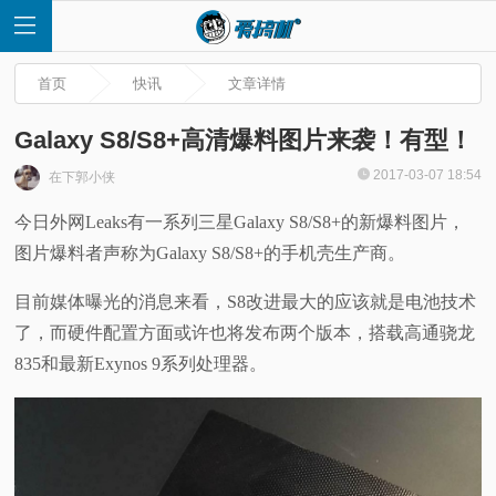
首页
快讯
文章详情
Galaxy S8/S8+高清爆料图片来袭！有型！
2017-03-07 18:54
在下郭小侠
首
今日外网Leaks有一系列三星Galaxy S8/S8+的新爆料图片，
图片爆料者声称为Galaxy S8/S8+的手机壳生产商。
页
目前媒体曝光的消息来看，S8改进最大的应该就是电池技术
快
了，而硬件配置方面或许也将发布两个版本，搭载高通骁龙
835和最新Exynos 9系列处理器。
讯
评
测