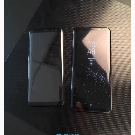
视
频
科
普
体
验
专
题