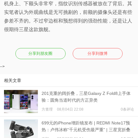
机身上、下额头非常窄，指纹识别传感器被放在了背后。其
实笔者认为外观曲线是无可挑剔的，前额的摄像头还是有些
参差不齐的。不过窄边框和预想得到的强劲性能，还是让人
很期待三星这款旗舰。
分享到朋友圈
分享到微博
-->
相关文章
201克重的阔折叠，三星Galaxy Z Fold8上手体
验：圆角当道时代的方正异类
方查理
08月04日 22:08
0条评论
699元的iPhone增距镜发布 | REDMI Note17预
热：卢伟冰称“千元机受伤最严重” | 三星宽折叠
或7月22日发布