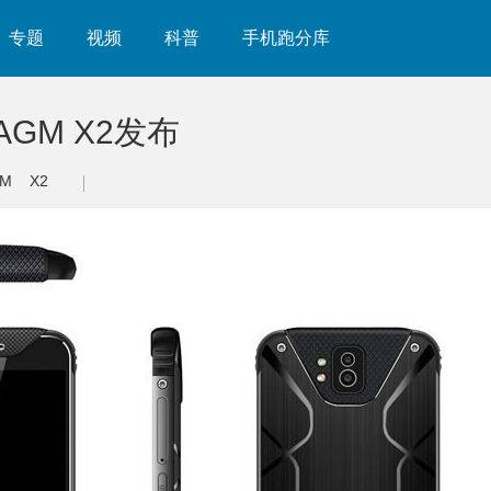
专题
视频
科普
手机跑分库
AGM X2发布
GM
X2