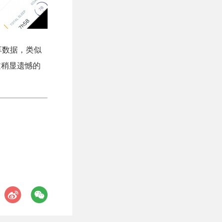
享数据，类似
不过稍显遗憾的