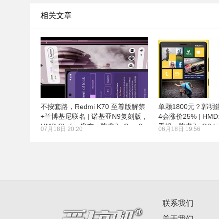
相关文章
不按套路，Redmi K70 至尊版解禁
单颗1800元？郭明錤
+兰博基尼联名 | 诺基亚N9复刻版，
4会涨价25% | H
HMD Skyline发布：骁龙7s Gen 2
手机：骁龙7s G2 | i
07月18日 20:20
06月18日 19:56
出炉
联系我们
关于我们