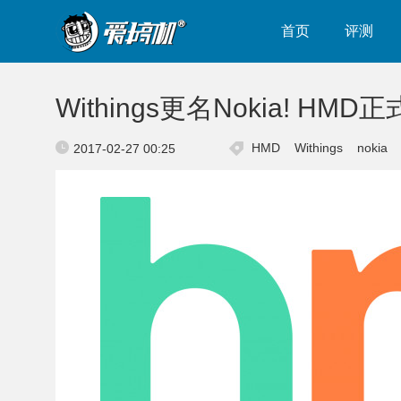
首页
评测
Withings更名Nokia! H
HMD
Withings
nokia
2017-02-27 00:25