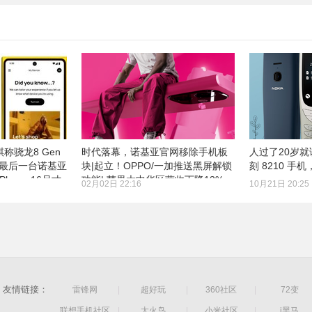
称骁龙8 Gen
时代落幕，诺基亚官网移除手机板
人过了20岁
MD最后一台诺基亚
块|起立！OPPO/一加推送黑屏解锁
刻 8210 手
Phone 16尺寸
功能| 苹果大中华区营收下降13%
02月02日 22:16
10月21日 20:25
友情链接：
雷锋网
|
超好玩
|
360社区
|
72变
联想手机社区
|
太火鸟
|
小米社区
|
i黑马