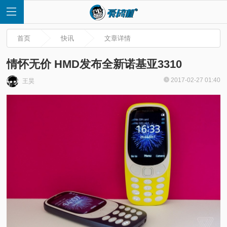
首页
快讯
文章详情
情怀无价 HMD发布全新诺基亚3310
2017-02-27 01:40
王昊
首
页
快
讯
评
测