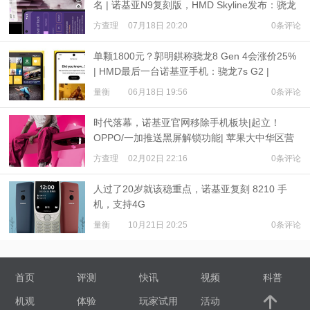
名 | 诺基亚N9复刻版，HMD Skyline发布：骁龙
7s Gen 2
方查理
07月18日 20:20
0条评论
单颗1800元？郭明錤称骁龙8 Gen 4会涨价25%
| HMD最后一台诺基亚手机：骁龙7s G2 |
iPhone 16尺寸出炉
量衡
06月18日 19:56
0条评论
时代落幕，诺基亚官网移除手机板块|起立！
OPPO/一加推送黑屏解锁功能| 苹果大中华区营
收下降13%
方查理
02月02日 22:16
0条评论
人过了20岁就该稳重点，诺基亚复刻 8210 手
机，支持4G
量衡
10月21日 20:25
0条评论
首页
评测
快讯
视频
科普
机观
体验
玩家试用
活动