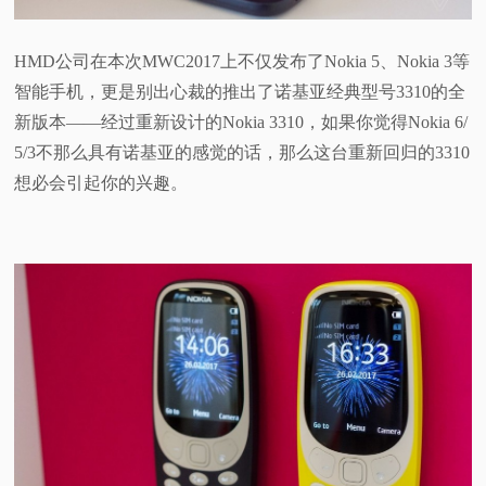
视
HMD公司在本次MWC2017上不仅发布了Nokia 5、Nokia 3等
频
智能手机，更是别出心裁的推出了诺基亚经典型号3310的全
新版本——经过重新设计的Nokia 3310，如果你觉得Nokia 6/
科
5/3不那么具有诺基亚的感觉的话，那么这台重新回归的3310
想必会引起你的兴趣。
普
体
验
专
题