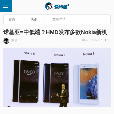
首页
快讯
文章详情
诺基亚=中低端？HMD发布多款Nokia新机
2017-02-27 01:11
王昊
首
页
快
讯
评
测