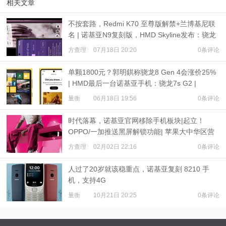
相关文章
不按套路，Redmi K70 至尊版解禁+兰博基尼联
名 | 诺基亚N9复刻版，HMD Skyline发布：骁龙
7s Gen 2
方查理
07月18日 20:20
0条评论
单颗1800元？郭明錤称骁龙8 Gen 4会涨价25%
| HMD最后一台诺基亚手机：骁龙7s G2 |
iPhone 16尺寸出炉
量衡
06月18日 19:56
0条评论
时代落幕，诺基亚官网移除手机板块|起立！
OPPO/一加推送黑屏解锁功能| 苹果大中华区营
收下降13%
方查理
02月02日 22:16
0条评论
人过了20岁就该稳重点，诺基亚复刻 8210 手
机，支持4G
量衡
10月21日 20:25
0条评论