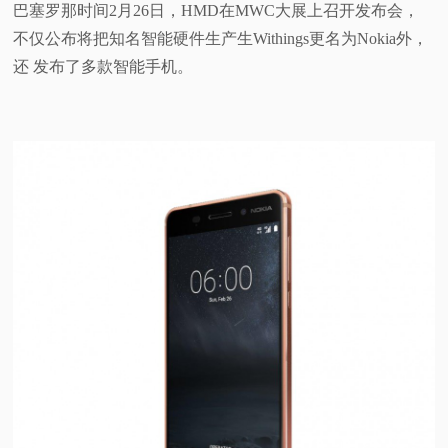
巴塞罗那时间2月26日，HMD在MWC大展上召开发布会，
视
不仅公布将把知名智能硬件生产生Withings更名为Nokia外，
还 发布了多款智能手机。
频
科
普
体
验
专
题