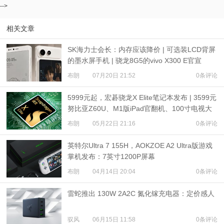
-->
相关文章
SK海力士会长：内存应该降价 | 可选装LCD背屏
的墨水屏手机 | 骁龙8G5的vivo X300 E官宣
布朗
07月20日 21:52
0条评论
5999元起，宏碁骁龙X Elite笔记本发布 | 3599元
努比亚Z60U、M1版iPad官翻机、100寸电视大
促
布朗
05月22日 21:16
0条评论
英特尔Ultra 7 155H，AOKZOE A2 Ultra版游戏
掌机发布：7英寸1200P屏幕
布朗
04月14日 20:04
0条评论
雷蛇推出 130W 2A2C 氮化镓充电器：定价感人
驭风
06月15日 11:58
0条评论