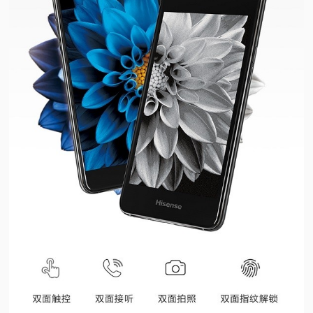
视
频
科
普
体
验
专
题