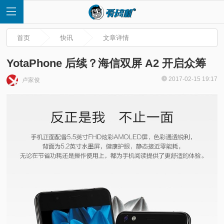
首页
快讯
文章详情
YotaPhone 后续？海信双屏 A2 开启众筹
2017-02-15 19:17
卢家俊
首
页
快
讯
评
测