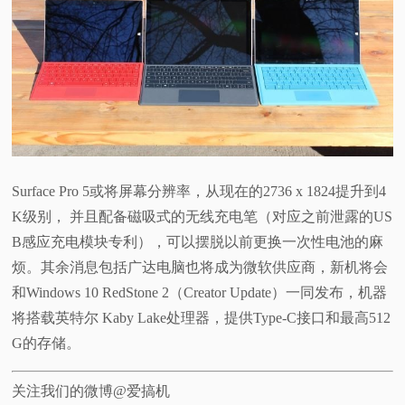
视
频
科
普
Surface Pro 5或将屏幕分辨率，从现在的2736 x 1824提升到4
体
K级别， 并且配备磁吸式的无线充电笔（对应之前泄露的US
B感应充电模块专利），可以摆脱以前更换一次性电池的麻
验
烦。其余消息包括广达电脑也将成为微软供应商，新机将会
和Windows 10 RedStone 2（Creator Update）一同发布，
机器
专
将搭载英特尔
Kaby Lake处理器，提供
Type-C接口和最高512
G的存储。
题
关注我们的微博@爱搞机