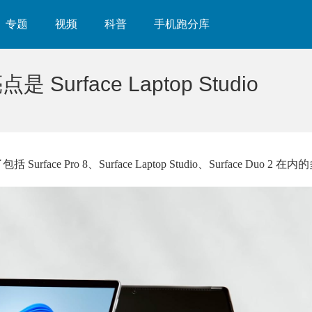
专题
视频
科普
手机跑分库
rface Laptop Studio
ce Pro 8、Surface Laptop Studio、Surface Duo 2 