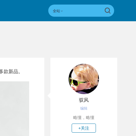
全站
在内的多款新品。
驭风
编辑
略懂，略懂
+关注