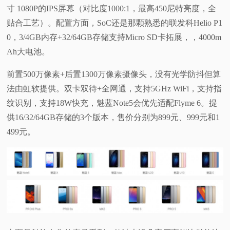
寸 1080P的IPS屏幕（对比度1000:1，最高450尼特亮度，全
视
贴合工艺）。配置方面，SoC还是那颗熟悉的联发科Helio P1
0，3/4GB内存+32/64GB存储支持Micro SD卡拓展，
，
4000m
频
Ah大电池。
科
前置500万像素+后置1300万像素摄像头，没有光学防抖但算
法由虹软提供。双卡双待+全网通，支持5GHz WiFi，支持指
普
纹识别，支持18W快充，魅蓝Note5会优先适配Flyme 6。
提
供16/32/64GB存储的3个版本，售价分别为899元、999元和1
体
499元。
验
专
题