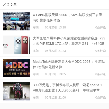
相关文章
X Fold6搭载天玑 9500 ，vivo 与联发科正在重
写折叠多任务体验
布朗
06月25日 13:38
0条评论
大军压境？爆料称小米荣耀都在测试防窥屏 |799
元起的REDMI 17C上架：联发科G81，4+64GB
布朗
06月23日 21:23
0条评论
MediaTek天玑开发者大会MDDC 2026： 生态伙
伴+智能体化新体验
布朗
05月13日 13:05
0条评论
390万元起，宇树发布载人机甲 | 索尼Xperia 1
VIII真机图泄露 | 天玑9600新料：单核追平苹
果？
布朗
05月12日 21:00
0条评论