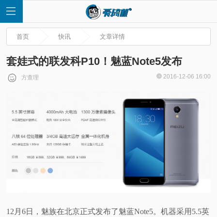
首页
快讯
文章详情
套娃式的联发科P10！魅蓝Note5发布
2016-12-06 16:00
方查理
首
页
快
讯
评
测
12月6日，魅族在北京正式发布了
魅蓝Note5。机器采用5.5英