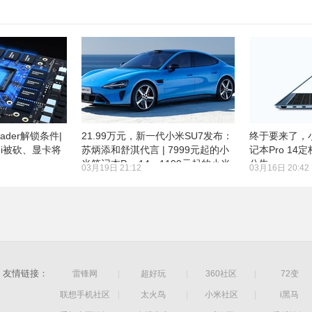
ader解锁条件|
21.99万元，新一代小米SU7发布：
终于要来了，小
ini被砍、显卡将
苏炳添和舒淇代言 | 7999元起的小
记本Pro 14定
米笔记本Pro 14、1199元起的小米
公告
03月19日 21:12
03月16日 20:42
Watch S5发布
友情链接：
雷锋网
|
超好玩
|
360社区
|
72变
联想手机社区
|
太火鸟
|
小米社区
|
i黑马