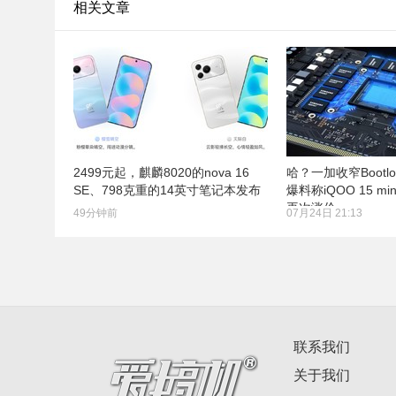
相关文章
2499元起，麒麟8020的nova 16
哈？一加收窄Bootlo
SE、798克重的14英寸笔记本发布
爆料称iQOO 15 m
再次涨价
49分钟前
07月24日 21:13
联系我们
关于我们