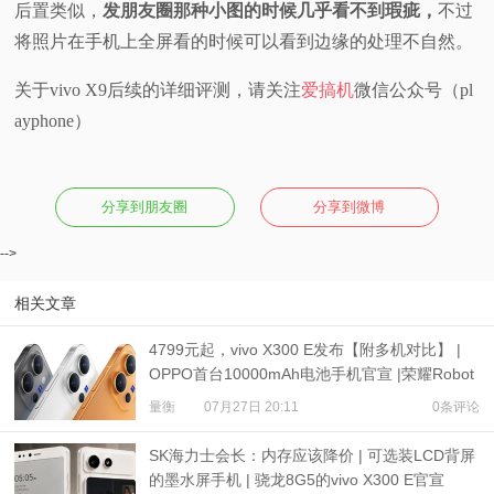
后置类似，
发朋友圈那种小图的时候几乎看不到瑕疵，
不过
将照片在手机上全屏看的时候可以看到边缘的处理不自然。
关于vivo X9后续的详细评测，请关注
爱搞机
微信公众号（pl
ayphone）
分享到朋友圈
分享到微博
-->
相关文章
4799元起，vivo X300 E发布【附多机对比】 |
OPPO首台10000mAh电池手机官宣 |荣耀Robot
Phone定档
量衡
07月27日 20:11
0条评论
SK海力士会长：内存应该降价 | 可选装LCD背屏
的墨水屏手机 | 骁龙8G5的vivo X300 E官宣