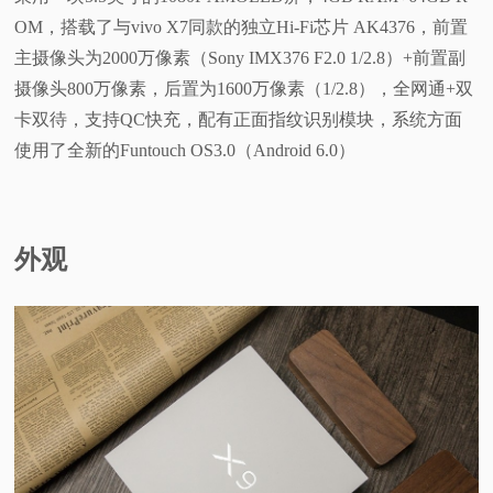
OM，搭载了与vivo X7同款的独立Hi-Fi芯片 AK4376，前置
视
主摄像头为2000万像素（Sony IMX376 F2.0 1/2.8）+前置副
摄像头800万像素，后置为1600万像素（1/2.8），全网通+双
频
卡双待，支持QC快充，配有正面指纹识别模块，系统方面
科
使用了全新的Funtouch OS3.0（Android 6.0）
普
外观
体
验
专
题