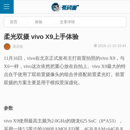
首页
体验
文章详情
柔光双摄 vivo X9上手体验
2016-11-16 19:44
莫昌佑
首
11月16日，vivo在北京正式发布主打前置拍照的vivo X9，与
X6一样，vivo这次依然把重心放在自拍上。vivo X9最大的特
页
点在于使用了双前置摄像头的组合并搭配前置柔光灯。前置
快
双摄的方案主要是用于模拟景深虚化。
讯
参数
评
vivo X9使用最高主频为2.0GHz的骁龙625 SoC（8*A53），
测
采用一块5.5英寸的1080P AMOLED屏，4GB RAM+64GB R