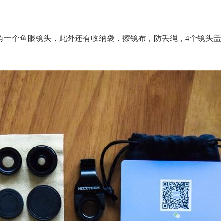
角一个鱼眼镜头，此外还有收纳袋，擦镜布，防丢绳，4个镜头