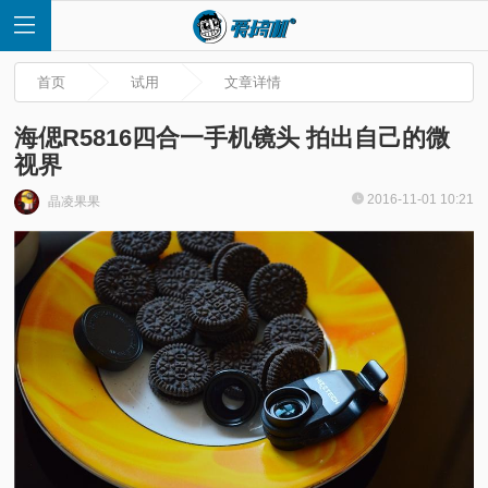
首页
试用
文章详情
海偲R5816四合一手机镜头 拍出自己的微
视界
首
2016-11-01 10:21
晶凌果果
页
快
讯
评
测