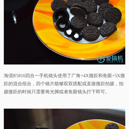
海偲R5816四合一手机镜头使用了广角+4X微距和鱼眼+5X微
距的混合组合，四个镜片能够双双搭配或直接微距拍摄，拍
摄微距的时候只需要将光脚或者鱼眼镜头拧下即可。