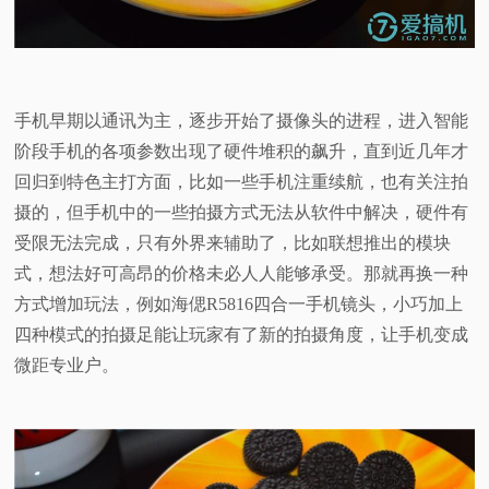
视
频
手机早期以通讯为主，逐步开始了摄像头的进程，进入智能
科
阶段手机的各项参数出现了硬件堆积的飙升，直到近几年才
回归到特色主打方面，比如一些手机注重续航，也有关注拍
普
摄的，但手机中的一些拍摄方式无法从软件中解决，硬件有
受限无法完成，只有外界来辅助了，比如联想推出的模块
体
式，想法好可高昂的价格未必人人能够承受。那就再换一种
方式增加玩法，例如海偲R5816四合一手机镜头，小巧加上
验
四种模式的拍摄足能让玩家有了新的拍摄角度，让手机变成
专
微距专业户。
题