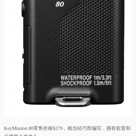
KeyMission 80零售价格$279，相当轻巧而编写，拥有前置和