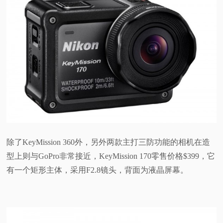
除了KeyMission 360外，另外两款主打三防功能的相机在造
型上则与GoPro非常接近，KeyMission 170零售价格$399，它
有一个矩形主体，采用F2.8镜头，背面为液晶屏幕。