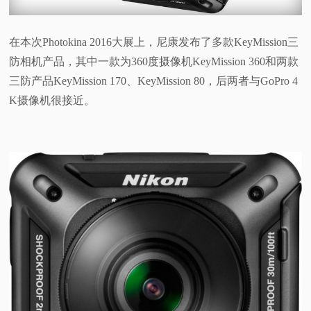
视
在本次Photokina 2016大展上，尼康发布了多款KeyMission三
频
防相机产品，其中一款为360度摄像机KeyMission 360和两款
三防产品KeyMission 170、KeyMission 80，后两者与GoPro 4
科
K摄像机很接近。
普
体
验
专
题