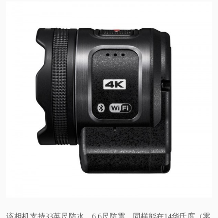
该相机支持33英尺防水，6.6尺防震，同样能在14华氏度（零