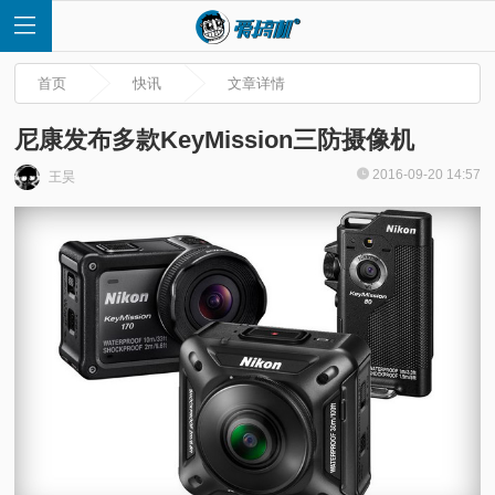
首页
快讯
文章详情
尼康发布多款KeyMission三防摄像机
2016-09-20 14:57
王昊
首
页
快
讯
评
测