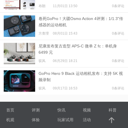
布朗
11月01日 13:50
0条评论
卷死GoPro！大疆Osmo Action 4评测：1/1.3"传
感器的运动相机
方查理
08月01日 15:43
0条评论
尼康发布复古造型 APS-C 微单 Z fc：单机身
6499 元
驭风
06月29日 18:21
0条评论
GoPro Hero 9 Black 运动相机发布：支持 5K 视
频录制
驭风
09月17日 16:53
0条评论
首页
评测
快讯
视频
科普
机观
体验
玩家试用
活动