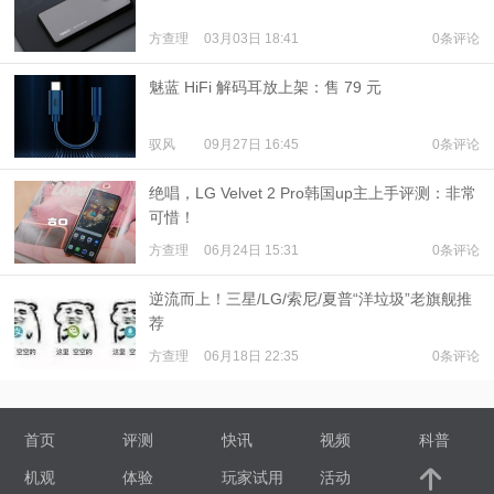
方查理
03月03日 18:41
0条评论
魅蓝 HiFi 解码耳放上架：售 79 元
驭风
09月27日 16:45
0条评论
绝唱，LG Velvet 2 Pro韩国up主上手评测：非常
可惜！
方查理
06月24日 15:31
0条评论
逆流而上！三星/LG/索尼/夏普“洋垃圾”老旗舰推
荐
方查理
06月18日 22:35
0条评论
首页
评测
快讯
视频
科普
机观
体验
玩家试用
活动