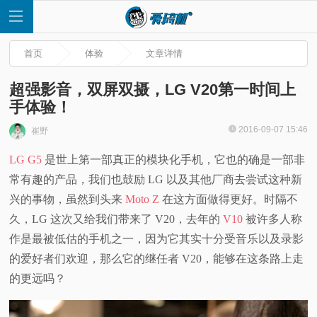
首页
体验
文章详情
超强影音，双屏双摄，LG V20第一时间上
手体验！
首
2016-09-07 15:46
崔野
LG G5
是世上第一部真正的模块化手机，它也的确是一部非
页
常有趣的产品，我们也鼓励 LG 以及其他厂商去尝试这种新
快
兴的事物，虽然到头来
Moto Z
在这方面做得更好。时隔不
久，LG 这次又给我们带来了 V20，
去年的
V10
被许多人称
讯
作是最被低估的手机之一，因为它其实十分受音乐以及录影
的爱好者们欢迎，那么它的继任者 V20，能够在这条路上走
评
的更远吗？
测