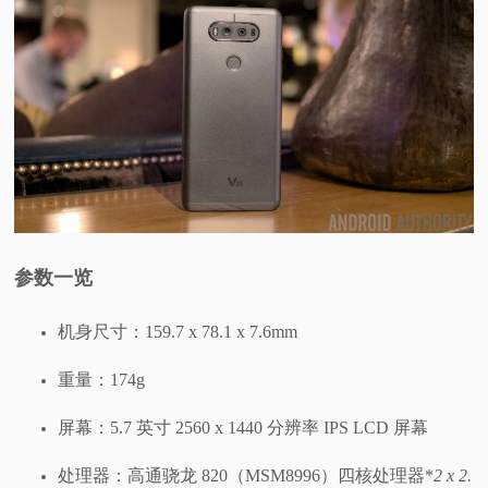
视
频
科
普
体
参数一览
验
机身尺寸：159.7 x 78.1 x 7.6mm
专
重量：174g
题
屏幕：5.7 英寸 2560 x 1440 分辨率 IPS LCD 屏幕
处理器：高通骁龙 820（MSM8996）四核处理器*
2 x 2.