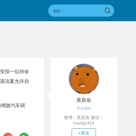
全站
安排一位待命
该法案允许自
莫昌佑
动驾驶汽车研
资深编辑
微博：莫昌佑 微信：
markjj1415
+关注