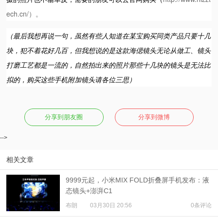
ech.cn/）。
（最后我想再说一句，虽然有些人知道在某宝购买同类产品只要十几
块，犯不着花好几百，但我想说的是这款海偲镜头无论从做工、镜头
打磨工艺都是一流的，自然拍出来的照片那些十几块的镜头是无法比
拟的，购买这些手机附加镜头请各位三思）
分享到朋友圈
分享到微博
-->
相关文章
9999元起，小米MIX FOLD折叠屏手机发布：液
态镜头+澎湃C1
布朗
03月30日 20:56
0条评论