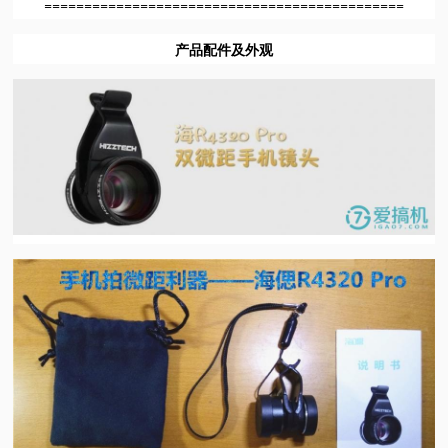
=============================================
视
产品配件及外观
频
科
普
体
验
专
题