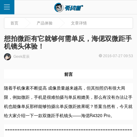
首页
产品体验
文章详情
想拍微距有它就够何需单反，海偲双微距手
机镜头体验！
首
2016-07-27 09:53
Geek星辰
页
前言
快
随着手机像素不断提高 成像质量越来越高，但其拍照仍有很大局
限，例如微距，手机是很难拍摄与单反相媲美，那么有没有办法让手
讯
机也能像单反那样能够拍摄出单反微距效果呢？答案当然有，今天就
给大家介绍一下一款双微距手机镜头——海偲R4320 Pro。
评
====================================================
测