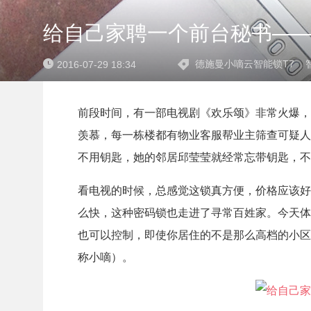
给自己家聘一个前台秘书—
德施曼小嘀云智能锁T7
2016-07-29 18:34
前段时间，有一部电视剧《欢乐颂》非常火爆，
羡慕，每一栋楼都有物业客服帮业主筛查可疑人
不用钥匙，她的邻居邱莹莹就经常忘带钥匙，不
看电视的时候，总感觉这锁真方便，价格应该好
么快，这种密码锁也走进了寻常百姓家。今天体
也可以控制，即使你居住的不是那么高档的小区
称小嘀）。