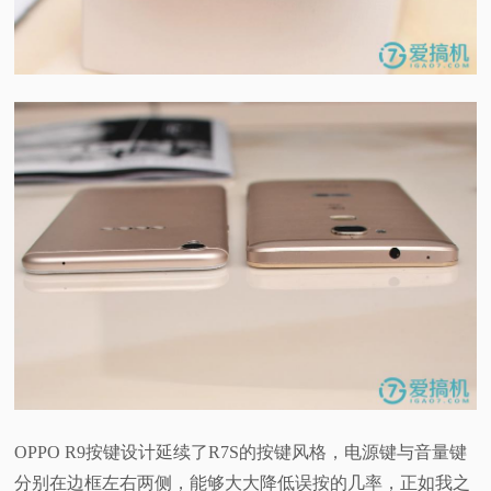
OPPO R9按键设计延续了R7S的按键风格，电源键与音量键
分别在边框左右两侧，能够大大降低误按的几率，正如我之