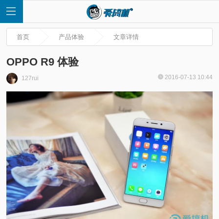
首页
产品体验
文章详情
OPPO R9 体验
2016-07-13 10:44
127rui
首
页
快
讯
评
测