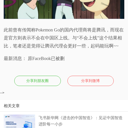
此前曾有传闻称Pokemon Go的国内代理商将是腾讯，而现在
是官方则表示不会在中国区上线。与“不会上线”这个结果相
比，笔者还是觉得让腾讯代理会更好一些，起码能玩啊~~
最新消息： 原FaceBook已被删
分享到朋友圈
分享到微博
-->
相关文章
飞书新华网《进击的中国智造》：见证中国智造
进阶每一小步