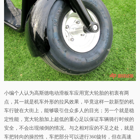
小编个人认为高斯德电动滑板车应用宽大轮胎的初衷有两
点，其一就是机车外形的拉风效果，毕竟这样一款新型的机
车行驶在大街上，能够吸引住众多人的目光；另一个就是稳
定性能，宽大轮胎加上超低的重心足以保证车辆骑行时候的
安全，不会出现倾倒的情况。与之相对应的不足之处，就是
车把转向的操控性，车把部分可以进行360旋转，但在高速