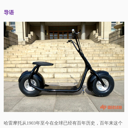
视
导语
频
科
普
体
验
专
题
哈雷摩托从1903年至今在全球已经有百年历史，百年来这个