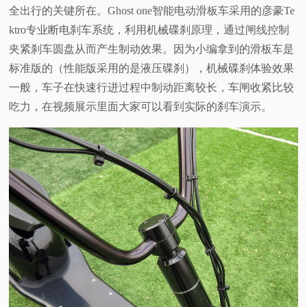
全出行的关键所在。Ghost one智能电动滑板车采用的彦豪Te
ktro专业断电刹车系统，利用机械碟刹原理，通过闸线控制
夹紧刹车圆盘从而产生制动效果。因为小编拿到的滑板车是
标准版的（性能版采用的是液压碟刹），机械碟刹体验效果
一般，车子在快速行进过程中制动距离较长，车闸收紧比较
吃力，在视频展示里面大家可以看到实际的刹车演示。