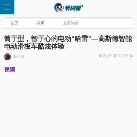
首页
试用
文章详情
简于型，智于心的电动“哈雷”—高斯德智能
电动滑板车酷炫体验
首
2016-02-27 19:04
睡不醒
视频
页
快
讯
评
测